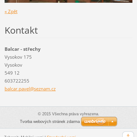
« Zpět
Kontakt
Balcar - střechy
Vysokov 175
Vysokov
549 12
603722255
balcar.p
avel@sez
nam.cz
© 2015 Všechna práva vyhrazena.
Tvorba webových stránek zdarma