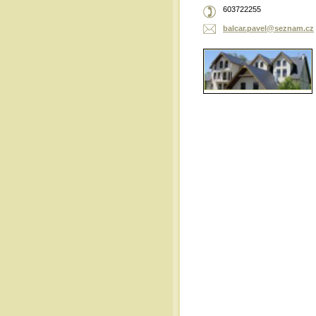
603722255
balcar.p
avel@sez
nam.cz