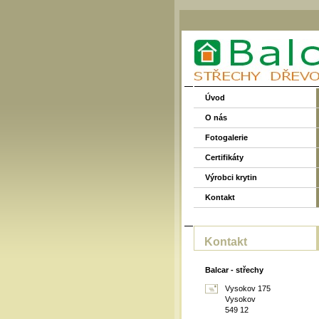
Úvod
O nás
Fotogalerie
Certifikáty
Výrobci krytin
Kontakt
Kontakt
Balcar - střechy
Vysokov 175
Vysokov
549 12