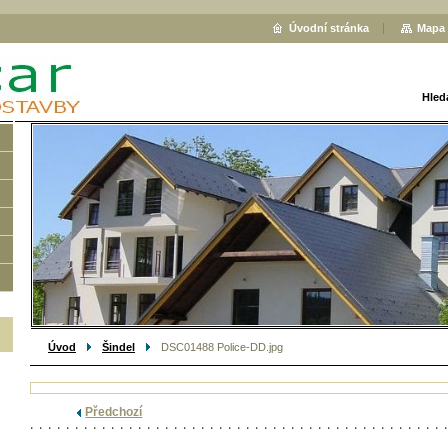
Úvodní stránka
Mapa 
Hled
Úvod
Šindel
DSC01488 Police-DD.jpg
Předchozí